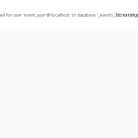
ed for user 'event_user'@'localhost' to database '_events_20191129_t
По катего